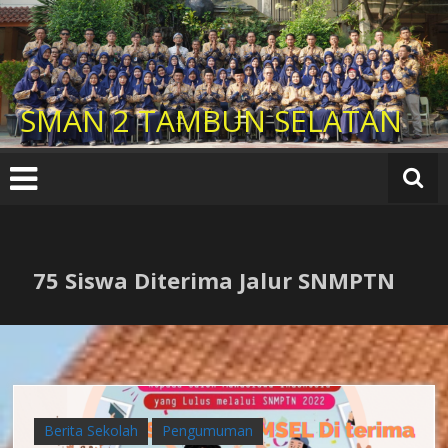
Lompat
ke
konten
SMAN 2 TAMBUN SELATAN
75 Siswa Diterima Jalur SNMPTN
Berita Sekolah
Pengumuman