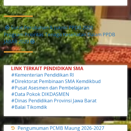
Navigasi
Surat Perubahan & Juknis PPDB 2020
pos
Program Prioritas Tenaga Kesehatan Dalam PPDB
JABAR 2020
LINK TERKAIT PENDIDIKAN SMA
#Kementerian Pendidikan RI
#Direktorat Pembinaan SMA Kemdikbud
#Pusat Asesmen dan Pembelajaran
#Data Pokok DIKDASMEN
#Dinas Pendidikan Provinsi Jawa Barat
#Balai Tikomdik
Pengumuman PCMB Maung 2026-2027