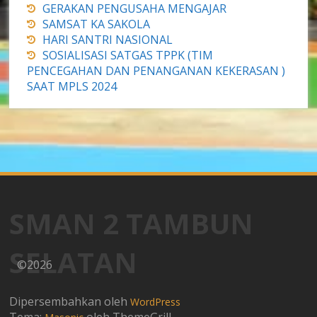
GERAKAN PENGUSAHA MENGAJAR
SAMSAT KA SAKOLA
HARI SANTRI NASIONAL
SOSIALISASI SATGAS TPPK (TIM
PENCEGAHAN DAN PENANGANAN KEKERASAN )
SAAT MPLS 2024
SMAN 2 TAMBUN
SELATAN
©2026
Dipersembahkan oleh
WordPress
Tema:
oleh ThemeGrill