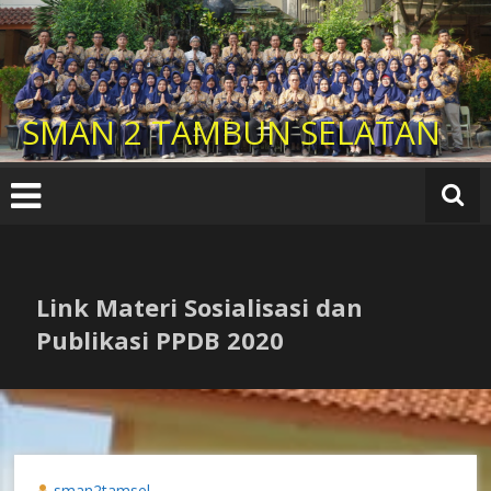
Lompat
ke
konten
SMAN 2 TAMBUN SELATAN
Link Materi Sosialisasi dan
Publikasi PPDB 2020
sman2tamsel